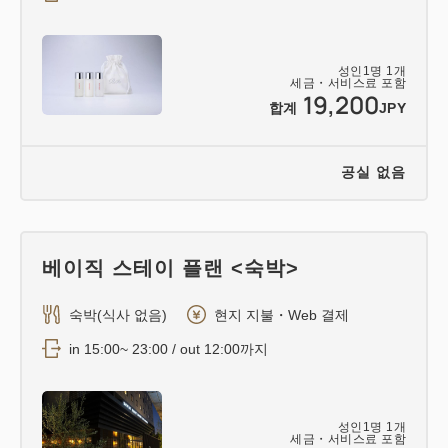
성인
1
명
1
개
세금・서비스료 포함
19,200
합계
JPY
공실 없음
베이직 스테이 플랜 <숙박>
숙박(식사 없음)
현지 지불・Web 결제
in 15:00~ 23:00 / out 12:00까지
성인
1
명
1
개
세금・서비스료 포함