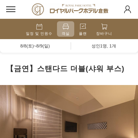
일정 및 인원수
객실
플랜
장바구니
8/8(토)~8/9(일)
성인1명, 1개
【금연】스탠다드 더블(샤워 부스)