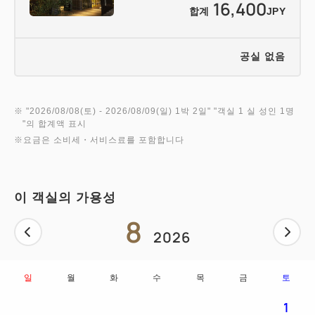
16,400
합계
JPY
공실 없음
※ "
2026/08/08(토)
- 2026/08/09(일)
1박 2일
" "
객실 1 실 성인 1명
"의 합계액 표시
※요금은 소비세・서비스료를 포함합니다
이 객실의 가용성
8
2026
일
월
화
수
목
금
토
1