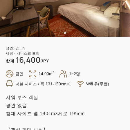
성인
1
명
1
개
세금・서비스료 포함
16,400
합계
JPY
2
금연
14.00m
1~2명
더블 사이즈 / 폭 131-150cm×1
Wifi 유(무료)
샤워 부스 객실
경관 없음
침대 사이즈 옆 140cm×세로 195cm
【객실 환대 시설】