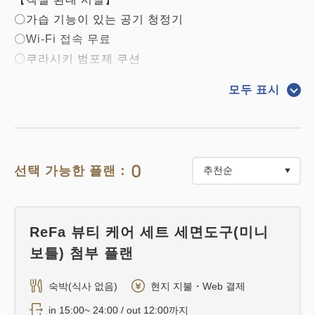
〇가습 기능이 있는 공기 청정기
〇Wi-Fi 접속 무료
〇쿠라시키 범포제 쿠션
〇 데님 원단 벽 포켓
모두 표시
〇시몬스제 특주 침대 채용
〇4K 대응 스마트 TV
〇안전함 완비
0
선택 가능한 플랜：
〇미네랄 워터 서비스
※당 호텔은 전 객실 금연실입니다. (호텔 1층에 흡연
ReFa 뷰티 케어 세트 세면도구(미니
공간 있음)
보틀) 첨부 플랜
※카드 키식 엘리베이터로 보안도 만전입니다.
숙박(식사 없음)
현지 지불・Web 결제
in 15:00~ 24:00 / out 12:00까지